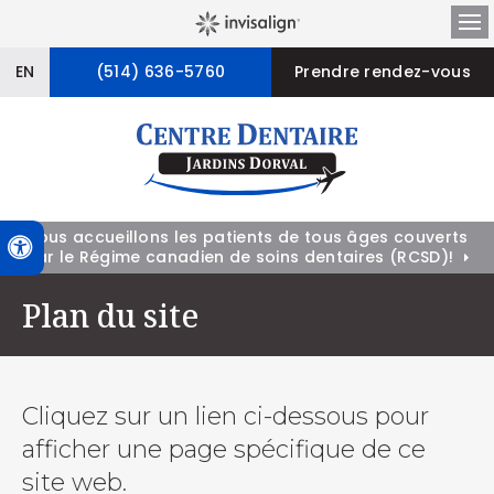
Ou
EN
(514) 636-5760
Prendre rendez-vous
Nous accueillons les patients de tous âges couverts
Version accessible
par le Régime canadien de soins dentaires (RCSD)!
Plan du site
Cliquez sur un lien ci-dessous pour
afficher une page spécifique de ce
site web.