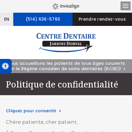
Ou
EN
(514) 636-5760
Prendre rendez-vous
Nous accueillons les patients de tous âges couverts
Version accessible
par le Régime canadien de soins dentaires (RCSD)!
Politique de confidentialité
Cliquez pour consentir
Chère patiente, cher patient,